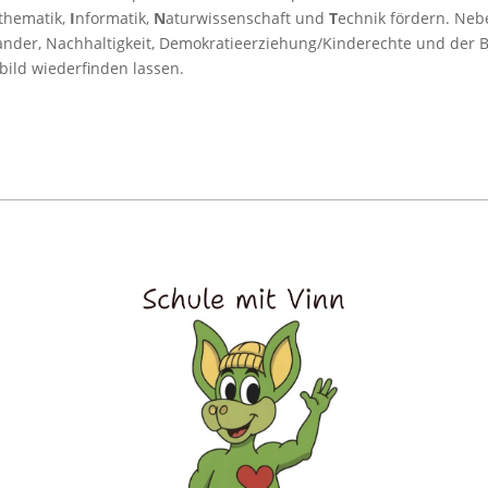
thematik,
I
nformatik,
N
aturwissenschaft und
T
echnik fördern. Neb
nander, Nachhaltigkeit, Demokratieerziehung/Kinderechte und der
ild wiederfinden lassen.