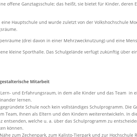
eine offene Ganztagsschule; das heißt, sie bietet für Kinder, dere
eine Hauptschule und wurde zuletzt von der Volkshochschule Moer
gsräume.
penräume (drei davon in einer Mehrzwecknutzung) und eine Mens
gene kleine Sporthalle. Das Schulgelände verfügt zukünftig über ei
estalterische Mitarbeit
s-, Lern- und Erfahrungsraum, in dem alle Kinder und das Team in 
inander lernen.
ugegründete Schule noch kein vollständiges Schulprogramm. Die 
m Team, Ihnen als Eltern und den Kindern weiterentwickeln. In di
erenz entsenden, welche u. a. über das Schulprogramm zu entschei
ken können.
 Nähe zum Zechenpark, zum Kalisto-Tierpark und zur Hochschule 